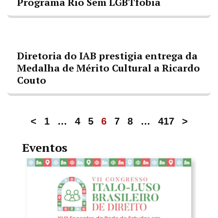
Programa Rio Sem LGBTfobia
Diretoria do IAB prestigia entrega da
Medalha de Mérito Cultural a Ricardo
Couto
<
1
…
4
5
6
7
8
…
417
>
Eventos