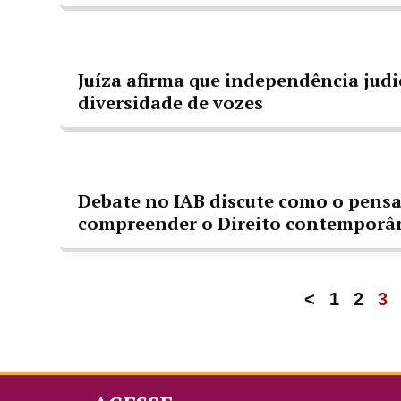
Juíza afirma que independência judi
diversidade de vozes
Debate no IAB discute como o pens
compreender o Direito contemporâ
<
1
2
3