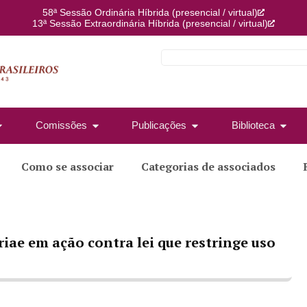
58ª Sessão Ordinária Híbrida (presencial / virtual)
13ª Sessão Extraordinária Híbrida (presencial / virtual)
Comissões
Publicações
Biblioteca
Como se associar
Categorias de associados
iae em ação contra lei que restringe uso