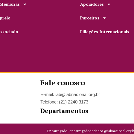
 Memórias
Apoiadores
prelo
Parceiros
associado
Filiações Internacionais
Fale conosco
E-mail: iab@iabnacional.org.br
Telefone: (21) 2240.3173
Departamentos
Encarregado: encarregadodedados@iabnacional.org.b