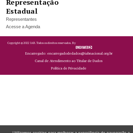
Representação
Estadual
Representantes
Acesse a Agenda
Copyright ©
2022
IAB.
Todos os direitos reservados. By
Encarregado: encarregadodedados@iabnacional.org.br
Canal de Atendimento ao Titular de Dados
Política de Privacidade
Utilizamos cookies para melhorar a experiência de navegação e