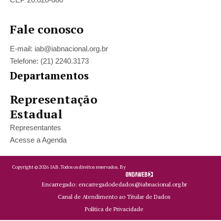
Fale conosco
E-mail: iab@iabnacional.org.br
Telefone: (21) 2240.3173
Departamentos
Representação
Estadual
Representantes
Acesse a Agenda
Copyright ©
2026
IAB.
Todos os direitos reservados. By
Encarregado: encarregadodedados@iabnacional.org.br
Canal de Atendimento ao Titular de Dados
Política de Privacidade