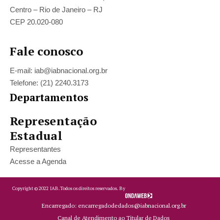
Centro – Rio de Janeiro – RJ
CEP 20.020-080
Fale conosco
E-mail: iab@iabnacional.org.br
Telefone: (21) 2240.3173
Departamentos
Representação
Estadual
Representantes
Acesse a Agenda
Copyright ©
2022
IAB.
Todos os direitos reservados. By
Encarregado: encarregadodedados@iabnacional.org.br
Canal de Atendimento ao Titular de Dados