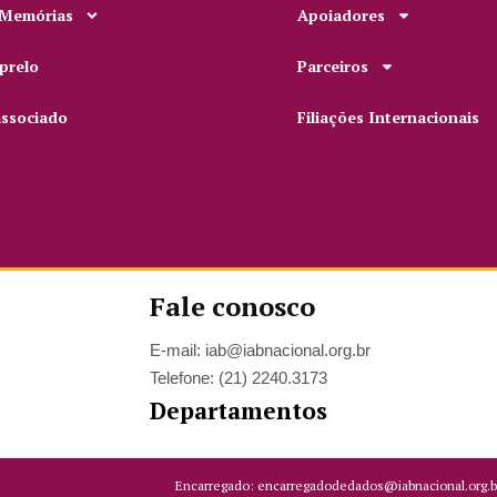
 Memórias
Apoiadores
prelo
Parceiros
associado
Filiações Internacionais
Fale conosco
E-mail: iab@iabnacional.org.br
Telefone: (21) 2240.3173
Departamentos
Encarregado: encarregadodedados@iabnacional.org.b