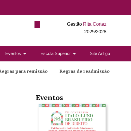
Gestão
Rita Cortez
2025/2028
Eventos
Escola Superior
Site Antigo
Regras para remissão
Regras de readmissão
Eventos