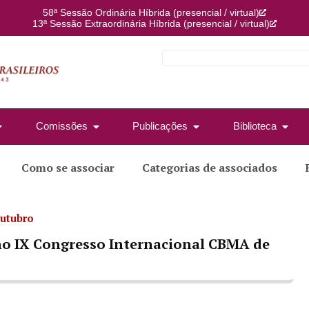
58ª Sessão Ordinária Híbrida (presencial / virtual)
13ª Sessão Extraordinária Híbrida (presencial / virtual)
Comissões
Publicações
Biblioteca
Como se associar
Categorias de associados
utubro
o IX Congresso Internacional CBMA de