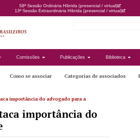
58ª Sessão Ordinária Híbrida (presencial / virtual)
13ª Sessão Extraordinária Híbrida (presencial / virtual)
Comissões
Publicações
Biblioteca
Como se associar
Categorias de associados
ca importância do advogado para a
taca importância do
e