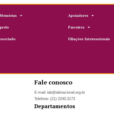
 Memórias
Apoiadores
prelo
Parceiros
associado
Filiações Internacionais
Fale conosco
E-mail: iab@iabnacional.org.br
Telefone: (21) 2240.3173
Departamentos