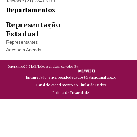
Telefone: (21) 2240.3173
Departamentos
Representação
Estadual
Representantes
Acesse a Agenda
Copyright ©
2017
IAB.
Todos os direitos reservados. By
Encarregado: encarregadodedados@iabnacional.org.br
Canal de Atendimento ao Titular de Dados
Política de Privacidade