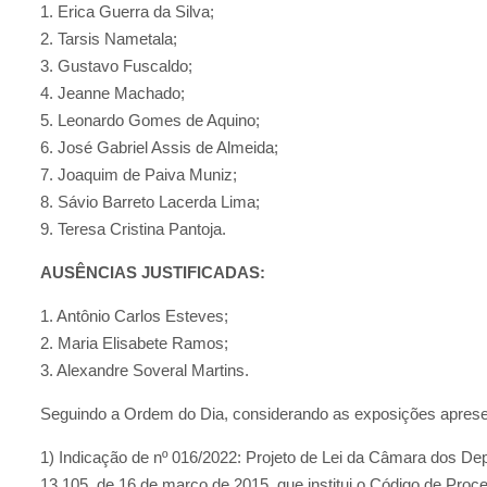
1. Erica Guerra da Silva;
2. Tarsis Nametala;
3. Gustavo Fuscaldo;
4. Jeanne Machado;
5. Leonardo Gomes de Aquino;
6. José Gabriel Assis de Almeida;
7. Joaquim de Paiva Muniz;
8. Sávio Barreto Lacerda Lima;
9. Teresa Cristina Pantoja.
AUSÊNCIAS JUSTIFICADAS:
1. Antônio Carlos Esteves;
2. Maria Elisabete Ramos;
3. Alexandre Soveral Martins.
Seguindo a Ordem do Dia, considerando as exposições aprese
1) Indicação de nº 016/2022: Projeto de Lei da Câmara dos Depu
13.105, de 16 de março de 2015, que institui o Código de Proce