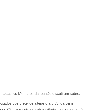
ntadas, os Membros da reunião discutiram sobre:
tados que pretende alterar o art. 99, da Lei nº
sso Civil, para dispor sobre critérios para concessão