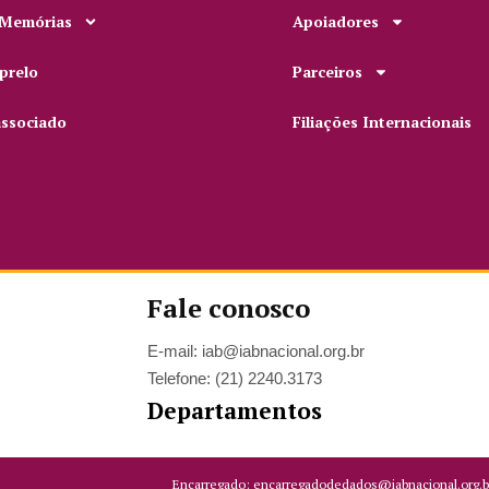
 Memórias
Apoiadores
prelo
Parceiros
associado
Filiações Internacionais
Fale conosco
E-mail: iab@iabnacional.org.br
Telefone: (21) 2240.3173
Departamentos
Encarregado: encarregadodedados@iabnacional.org.b