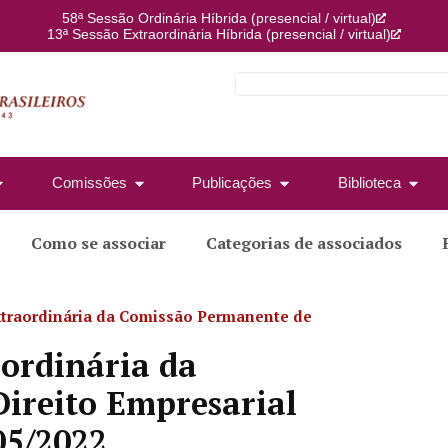
58ª Sessão Ordinária Híbrida (presencial / virtual)
13ª Sessão Extraordinária Híbrida (presencial / virtual)
Comissões
Publicações
Biblioteca
Como se associar
Categorias de associados
traordinária da Comissão Permanente de
ordinária da
ireito Empresarial
05/2022