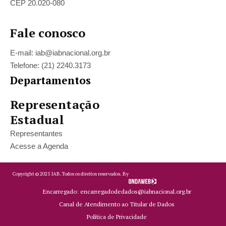
CEP 20.020-080
Fale conosco
E-mail: iab@iabnacional.org.br
Telefone: (21) 2240.3173
Departamentos
Representação
Estadual
Representantes
Acesse a Agenda
Copyright ©
2025
IAB.
Todos os direitos reservados. By
Encarregado: encarregadodedados@iabnacional.org.br
Canal de Atendimento ao Titular de Dados
Política de Privacidade