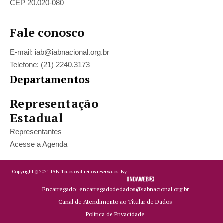
CEP 20.020-080
Fale conosco
E-mail: iab@iabnacional.org.br
Telefone: (21) 2240.3173
Departamentos
Representação
Estadual
Representantes
Acesse a Agenda
Copyright ©
2021
IAB.
Todos os direitos reservados. By
Encarregado: encarregadodedados@iabnacional.org.br
Canal de Atendimento ao Titular de Dados
Política de Privacidade