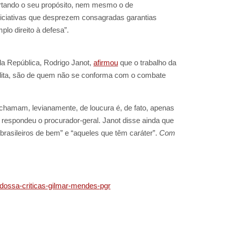
ortando o seu propósito, nem mesmo o de
iniciativas que desprezem consagradas garantias
plo direito à defesa”.
da República, Rodrigo Janot,
afirmou
que o trabalho da
redita, são de quem não se conforma com o combate
chamam, levianamente, de loucura é, de fato, apenas
 respondeu o procurador-geral. Janot disse ainda que
rasileiros de bem” e “aqueles que têm caráter”.
Com
endossa-criticas-gilmar-mendes-pgr