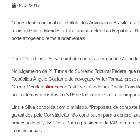
04/08/2017
O presidente nacional do Instituto dos Advogados Brasileiros, Té
ministro Gilmar Mendes à Procuradoria-Geral da República. Na
pode atropelar direitos fundamentais.
Para Técio Lins e Silva, combate contra a corrupção não pode d
No julgamento da 2ª Turma do Supremo Tribunal Federal que r
República Ângelo Goulart e do advogado Willer Tomaz, presos
Gilmar Mendes
afirmou
que “está se criando um Direito Consti
por parte dos ministros do STF se faz urgente, a fim de impor
Lins e Silva concorda com o ministro. “Propostas de combate
garantidos pela Constituição não contribuem para a concretizaçã
processo legal”, diz Técio. Para o presidente do IAB, o rumo a
constitucionais: