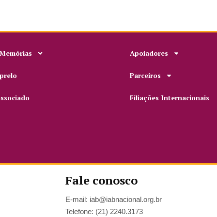
 Memórias
Apoiadores
prelo
Parceiros
associado
Filiações Internacionais
Fale conosco
E-mail: iab@iabnacional.org.br
Telefone: (21) 2240.3173