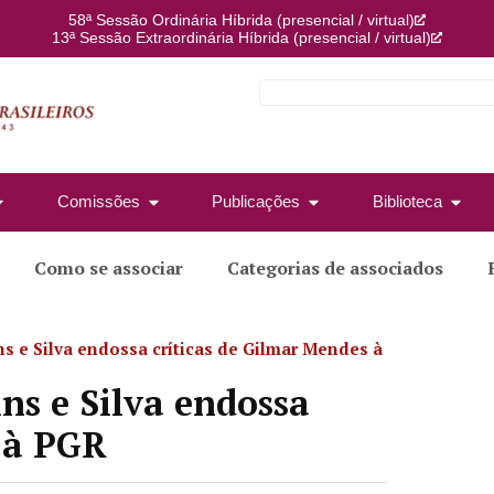
58ª Sessão Ordinária Híbrida (presencial / virtual)
13ª Sessão Extraordinária Híbrida (presencial / virtual)
Comissões
Publicações
Biblioteca
Como se associar
Categorias de associados
ns e Silva endossa críticas de Gilmar Mendes à
ins e Silva endossa
 à PGR