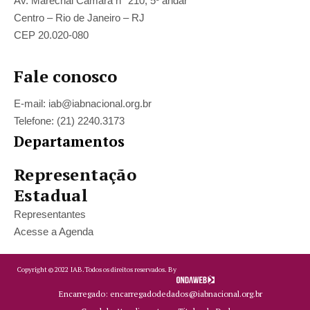
Av. Marechal Câmara n° 210, 5º andar
Centro – Rio de Janeiro – RJ
CEP 20.020-080
Fale conosco
E-mail: iab@iabnacional.org.br
Telefone: (21) 2240.3173
Departamentos
Representação
Estadual
Representantes
Acesse a Agenda
Copyright ©
2022
IAB.
Todos os direitos reservados. By
Encarregado: encarregadodedados@iabnacional.org.br