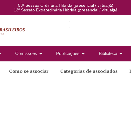
58ª Sessão Ordinária Híbrida (presencial / virtual)
13ª Sessão Extraordinária Híbrida (presencial / virtual)
Comissões
Publicações
Biblioteca
Como se associar
Categorias de associados