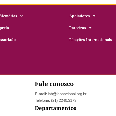
 Memórias
Apoiadores
prelo
Parceiros
associado
Filiações Internacionais
Fale conosco
E-mail: iab@iabnacional.org.br
Telefone: (21) 2240.3173
Departamentos