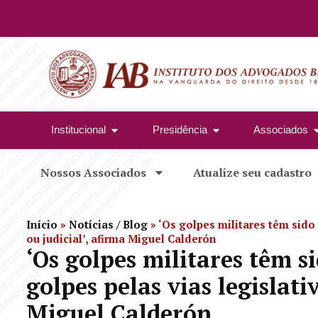
Institucional
Presidência
Associados
Nossos Associados
Atualize seu cadastro
Início
»
Notícias / Blog
»
‘Os golpes militares têm sido 
ou judicial’, afirma Miguel Calderón
‘Os golpes militares têm s
golpes pelas vias legislati
Miguel Calderón