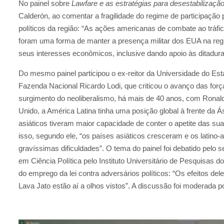
No painel sobre
Lawfare e as estratégias para desestabilizaç
Calderón, ao comentar a fragilidade do regime de participação 
políticos da região: “As ações americanas de combate ao tráf
foram uma forma de manter a presença militar dos EUA na regi
seus interesses econômicos, inclusive dando apoio às ditaduras
Do mesmo painel participou o ex-reitor da Universidade do Est
Fazenda Nacional Ricardo Lodi, que criticou o avanço das for
surgimento do neoliberalismo, há mais de 40 anos, com Ronal
Unido, a América Latina tinha uma posição global à frente da 
asiáticos tiveram maior capacidade de conter o apetite das sua
isso, segundo ele, “os países asiáticos cresceram e os lati
gravíssimas dificuldades”. O tema do painel foi debatido pelo 
em Ciência Política pelo Instituto Universitário de Pesquisas d
do emprego da lei contra adversários políticos: “Os efeitos del
Lava Jato estão aí a olhos vistos”. A discussão foi moderada po