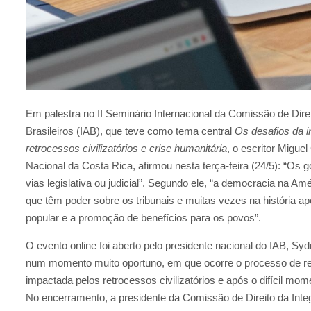
Em palestra no II Seminário Internacional da Comissão de Dire
Brasileiros (IAB), que teve como tema central
Os desafios da i
retrocessos civilizatórios e crise humanitária
, o escritor Migue
Nacional da Costa Rica, afirmou nesta terça-feira (24/5): “Os g
vias legislativa ou judicial”. Segundo ele, “a democracia na Am
que têm poder sobre os tribunais e muitas vezes na história ap
popular e a promoção de benefícios para os povos”.
O evento online foi aberto pelo presidente nacional do IAB, S
num momento muito oportuno, em que ocorre o processo de rec
impactada pelos retrocessos civilizatórios e após o difícil m
No encerramento, a presidente da Comissão de Direito da Inte