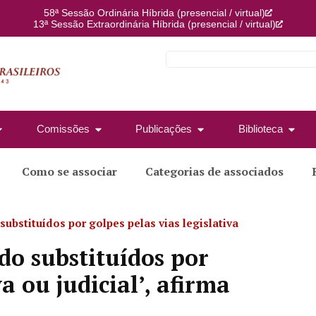
58ª Sessão Ordinária Híbrida (presencial / virtual)
13ª Sessão Extraordinária Híbrida (presencial / virtual)
Comissões
Publicações
Biblioteca
Como se associar
Categorias de associados
substituídos por golpes pelas vias legislativa
ido substituídos por
va ou judicial’, afirma