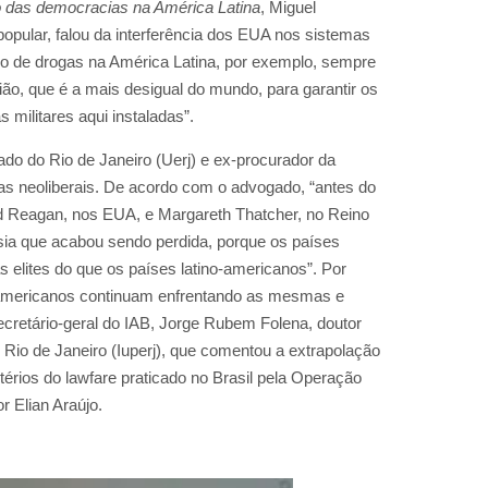
ão das democracias na América Latina
, Miguel
popular, falou da interferência dos EUA nos sistemas
ico de drogas na América Latina, por exemplo, sempre
ão, que é a mais desigual do mundo, para garantir os
 militares aqui instaladas”.
ado do Rio de Janeiro (Uerj) e ex-procurador da
ças neoliberais. De acordo com o advogado, “antes do
d Reagan, nos EUA, e Margareth Thatcher, no Reino
Ásia que acabou sendo perdida, porque os países
s elites do que os países latino-americanos”. Por
no-americanos continuam enfrentando as mesmas e
secretário-geral do IAB, Jorge Rubem Folena, doutor
o Rio de Janeiro (Iuperj), que comentou a extrapolação
etérios do lawfare praticado no Brasil pela Operação
r Elian Araújo.