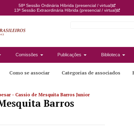
58ª Sessão Ordinária Híbrida (presencial / virtual)
13ª Sessão Extraordinária Híbrida (presencial / virtual)
Comissões
Publicações
Biblioteca
Como se associar
Categorias de associados
pesar – Cassio de Mesquita Barros Junior
 Mesquita Barros