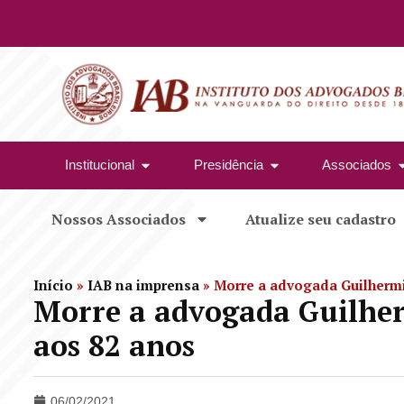
Institucional
Presidência
Associados
Nossos Associados
Atualize seu cadastro
Início
»
IAB na imprensa
»
Morre a advogada Guilhermi
Morre a advogada Guilhe
aos 82 anos
06/02/2021