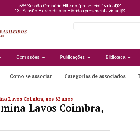
58ª Sessão Ordinária Híbrida (presencial / virtual)
13ª Sessão Extraordinária Híbrida (presencial / virtual)
Comissões
Publicações
Biblioteca
Como se associar
Categorias de associados
na Lavos Coimbra, aos 82 anos
rmina Lavos Coimbra,