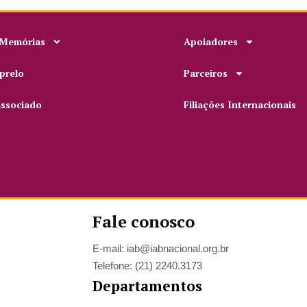
 Memórias
Apoiadores
prelo
Parceiros
associado
Filiações Internacionais
Fale conosco
E-mail: iab@iabnacional.org.br
Telefone: (21) 2240.3173
Departamentos