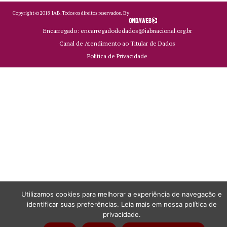
Copyright ©
2018
IAB.
Todos os direitos reservados. By
Encarregado: encarregadodedados@iabnacional.org.br
Canal de Atendimento ao Titular de Dados
Política de Privacidade
Utilizamos cookies para melhorar a experiência de navegação e
identificar suas preferências. Leia mais em nossa política de
privacidade.