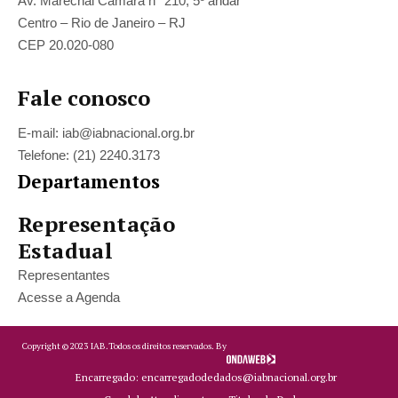
Av. Marechal Câmara n° 210, 5º andar
Centro – Rio de Janeiro – RJ
CEP 20.020-080
Fale conosco
E-mail: iab@iabnacional.org.br
Telefone: (21) 2240.3173
Departamentos
Representação
Estadual
Representantes
Acesse a Agenda
Copyright ©
2023
IAB.
Todos os direitos reservados. By
Encarregado: encarregadodedados@iabnacional.org.br