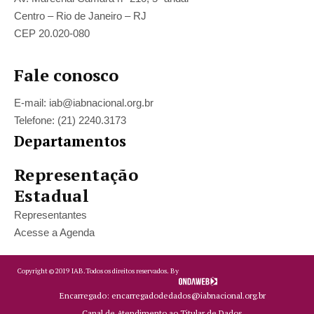
Centro – Rio de Janeiro – RJ
CEP 20.020-080
Fale conosco
E-mail: iab@iabnacional.org.br
Telefone: (21) 2240.3173
Departamentos
Representação
Estadual
Representantes
Acesse a Agenda
Copyright ©
2019
IAB.
Todos os direitos reservados. By
Encarregado: encarregadodedados@iabnacional.org.br
Canal de Atendimento ao Titular de Dados