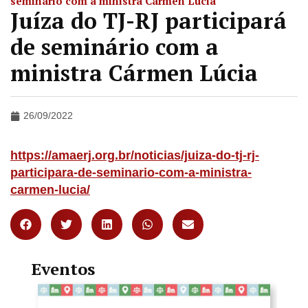
seminário com a ministra Cármen Lúcia
Juíza do TJ-RJ participará
de seminário com a
ministra Cármen Lúcia
26/09/2022
https://amaerj.org.br/noticias/juiza-do-tj-rj-
participara-de-seminario-com-a-ministra-
carmen-lucia/
Eventos