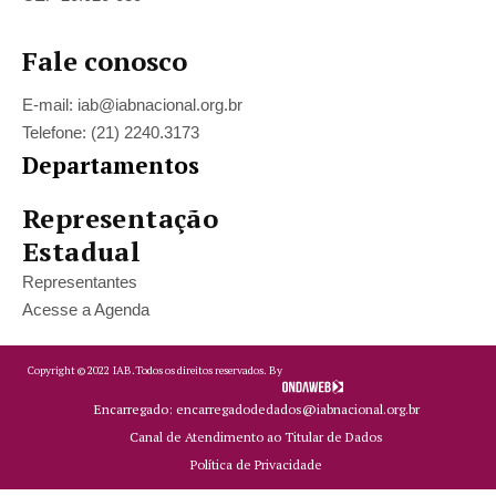
Fale conosco
E-mail: iab@iabnacional.org.br
Telefone: (21) 2240.3173
Departamentos
Representação
Estadual
Representantes
Acesse a Agenda
Copyright ©
2022
IAB.
Todos os direitos reservados. By
Encarregado: encarregadodedados@iabnacional.org.br
Canal de Atendimento ao Titular de Dados
Política de Privacidade