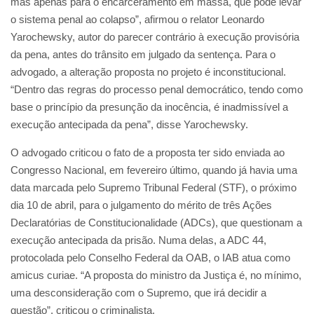
mas apenas para o encarceramento em massa, que pode levar
o sistema penal ao colapso”, afirmou o relator Leonardo
Yarochewsky, autor do parecer contrário à execução provisória
da pena, antes do trânsito em julgado da sentença. Para o
advogado, a alteração proposta no projeto é inconstitucional.
“Dentro das regras do processo penal democrático, tendo como
base o princípio da presunção da inocência, é inadmissível a
execução antecipada da pena”, disse Yarochewsky.
O advogado criticou o fato de a proposta ter sido enviada ao
Congresso Nacional, em fevereiro último, quando já havia uma
data marcada pelo Supremo Tribunal Federal (STF), o próximo
dia 10 de abril, para o julgamento do mérito de três Ações
Declaratórias de Constitucionalidade (ADCs), que questionam a
execução antecipada da prisão. Numa delas, a ADC 44,
protocolada pelo Conselho Federal da OAB, o IAB atua como
amicus curiae. “A proposta do ministro da Justiça é, no mínimo,
uma desconsideração com o Supremo, que irá decidir a
questão”, criticou o criminalista.