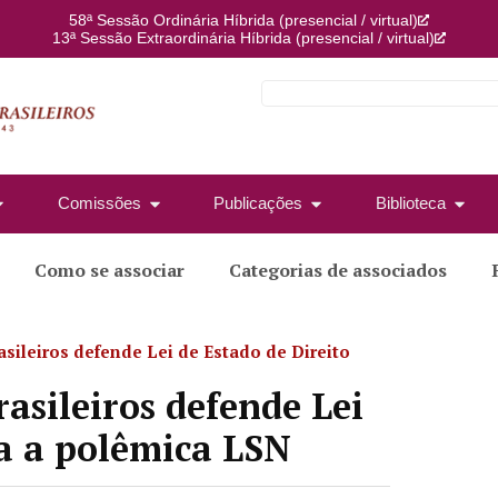
58ª Sessão Ordinária Híbrida (presencial / virtual)
13ª Sessão Extraordinária Híbrida (presencial / virtual)
Comissões
Publicações
Biblioteca
Como se associar
Categorias de associados
sileiros defende Lei de Estado de Direito
asileiros defende Lei
ra a polêmica LSN