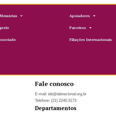
 Memórias
Apoiadores
prelo
Parceiros
associado
Filiações Internacionais
Fale conosco
E-mail: iab@iabnacional.org.br
Telefone: (21) 2240.3173
Departamentos