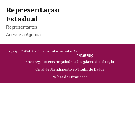
Representação
Estadual
Representantes
Acesse a Agenda
Copyright ©
2024
IAB.
Todos os direitos reservados. By
Encarregado: encarregadodedados@iabnacional.org.br
Canal de Atendimento ao Titular de Dados
Política de Privacidade