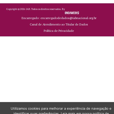
Copyright ©
2026
IAB.
Todos os direitos reservados. By
Encarregado: encarregadodedados@iabnacional.org.br
Canal de Atendimento ao Titular de Dados
Política de Privacidade
Utilizamos cookies para melhorar a experiência de navegação e
identificar suas preferências. Leia mais em nossa política de