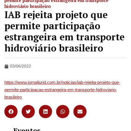
permite participação estrangeira em transporte
hidroviário brasileiro
IAB rejeita projeto que
permite participação
estrangeira em transporte
hidroviário brasileiro
03/06/2022
https://www.jornaljurid.com.br/noticias/iab-rejeita-projeto-que-
permite-participacao-estrangeira-em-transporte-hidroviario-
brasileiro
Eventos