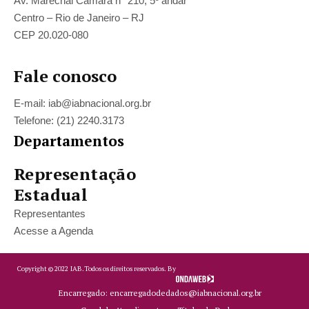
Av. Marechal Câmara n° 210, 5º andar
Centro – Rio de Janeiro – RJ
CEP 20.020-080
Fale conosco
E-mail: iab@iabnacional.org.br
Telefone: (21) 2240.3173
Departamentos
Representação
Estadual
Representantes
Acesse a Agenda
Copyright ©
2022
IAB.
Todos os direitos reservados. By
Encarregado: encarregadodedados@iabnacional.org.br