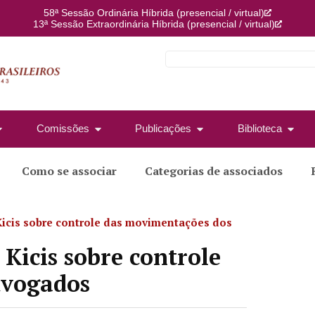
58ª Sessão Ordinária Híbrida (presencial / virtual)
13ª Sessão Extraordinária Híbrida (presencial / virtual)
Comissões
Publicações
Biblioteca
Como se associar
Categorias de associados
 Kicis sobre controle das movimentações dos
 Kicis sobre controle
dvogados