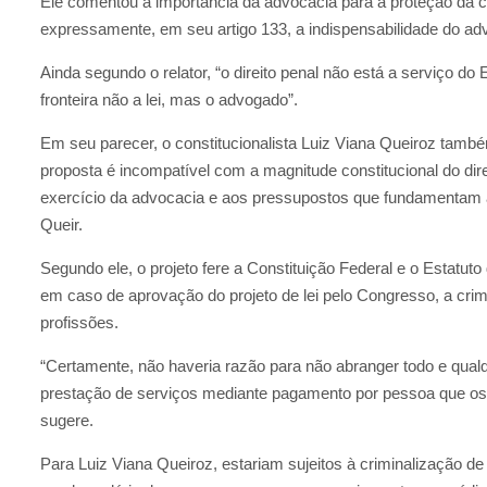
Ele comentou a importância da advocacia para a proteção da ci
expressamente, em seu artigo 133, a indispensabilidade do ad
Ainda segundo o relator, “o direito penal não está a serviço d
fronteira não a lei, mas o advogado”.
Em seu parecer, o constitucionalista Luiz Viana Queiroz também 
proposta é incompatível com a magnitude constitucional do dir
exercício da advocacia e aos pressupostos que fundamentam a
Queir.
Segundo ele, o projeto fere a Constituição Federal e o Estatut
em caso de aprovação do projeto de lei pelo Congresso, a crim
profissões.
“Certamente, não haveria razão para não abranger todo e qualq
prestação de serviços mediante pagamento por pessoa que oste
sugere.
Para Luiz Viana Queiroz, estariam sujeitos à criminalização de 