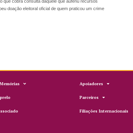
 que cobra consulta daquele que auferiu recursos
ebeu doação eleitoral oficial de quem praticou um crime
 Memórias
Apoiadores
prelo
Parceiros
associado
Filiações Internacionais