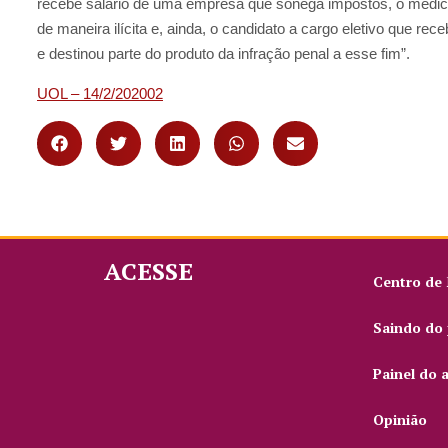
recebe salário de uma empresa que sonega impostos, o médico
de maneira ilícita e, ainda, o candidato a cargo eletivo que rec
e destinou parte do produto da infração penal a esse fim”.
UOL – 14/2/202002
ACESSE
Centro de
Saindo do 
Painel do 
Opinião