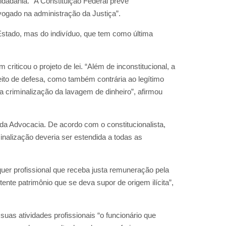
dadania. “A Constituição Federal prevê
vogado na administração da Justiça”.
o Estado, mas do indivíduo, que tem como última
criticou o projeto de lei. “Além de inconstitucional, a
eito de defesa, como também contrária ao legítimo
 criminalização da lavagem de dinheiro”, afirmou
o da Advocacia. De acordo com o constitucionalista,
inalização deveria ser estendida a todas as
uer profissional que receba justa remuneração pela
nte patrimônio que se deva supor de origem ilícita”,
suas atividades profissionais “o funcionário que