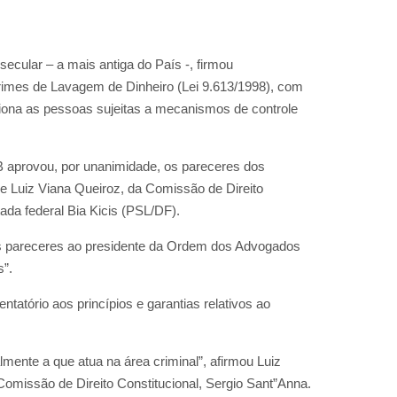
 secular – a mais antiga do País -, firmou
Crimes de Lavagem de Dinheiro (Lei 9.613/1998), com
laciona as pessoas sujeitas a mecanismos de controle
IAB aprovou, por unanimidade, os pareceres dos
 e Luiz Viana Queiroz, da Comissão de Direito
tada federal Bia Kicis (PSL/DF).
ois pareceres ao presidente da Ordem dos Advogados
s”.
entatório aos princípios e garantias relativos ao
mente a que atua na área criminal”, afirmou Luiz
Comissão de Direito Constitucional, Sergio Sant”Anna.