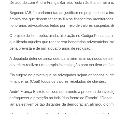
De acordo com André França Barreto, “esta não é a primeira e, 
Segundo IAB, “a parlamentar, ao justificar no projeto de lei a 
âmbito dos que devem ter seus fluxos financeiros monitorados
honorários advocatícios feitos por meio de valores suspeitos de t
O projeto de lei propõe, ainda, alteração no Código Penal, pa
qualificada aqueles que receberem honorários advocatícios “s
pena prevista é de um a quatro anos de reclusão.
A deputada defende ainda que, para minimizar os riscos de s
deveriam realizar uma ampla investigação para verificar as fon
Ela sugere no projeto que os advogados sejam obrigados a inf
Financeiras (Coaf) todos os valores recebidos de clientes.
André França Barreto criticou duramente a proposta de investig
enfraquecer a proteção ao indivíduo frente ao Estado”. “Desde
jamais estivemos tão distantes da democracia”, afirmou o crimi