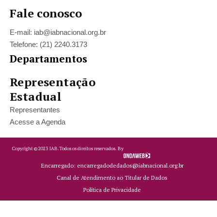
Fale conosco
E-mail: iab@iabnacional.org.br
Telefone: (21) 2240.3173
Departamentos
Representação
Estadual
Representantes
Acesse a Agenda
Copyright ©
2023
IAB.
Todos os direitos reservados. By
Encarregado: encarregadodedados@iabnacional.org.br
Canal de Atendimento ao Titular de Dados
Política de Privacidade