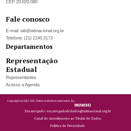
CEP 20.020-080
Fale conosco
E-mail: iab@iabnacional.org.br
Telefone: (21) 2240.3173
Departamentos
Representação
Estadual
Representantes
Acesse a Agenda
Copyright ©
2022
IAB.
Todos os direitos reservados. By
Encarregado: encarregadodedados@iabnacional.org.br
Canal de Atendimento ao Titular de Dados
Política de Privacidade