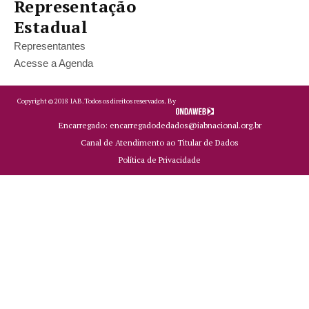
Representação
Estadual
Representantes
Acesse a Agenda
Copyright ©
2018
IAB.
Todos os direitos reservados. By
Encarregado: encarregadodedados@iabnacional.org.br
Canal de Atendimento ao Titular de Dados
Política de Privacidade