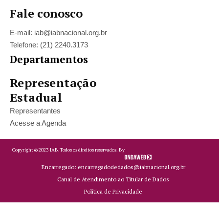
Fale conosco
E-mail: iab@iabnacional.org.br
Telefone: (21) 2240.3173
Departamentos
Representação
Estadual
Representantes
Acesse a Agenda
Copyright ©
2023
IAB.
Todos os direitos reservados. By
Encarregado: encarregadodedados@iabnacional.org.br
Canal de Atendimento ao Titular de Dados
Política de Privacidade