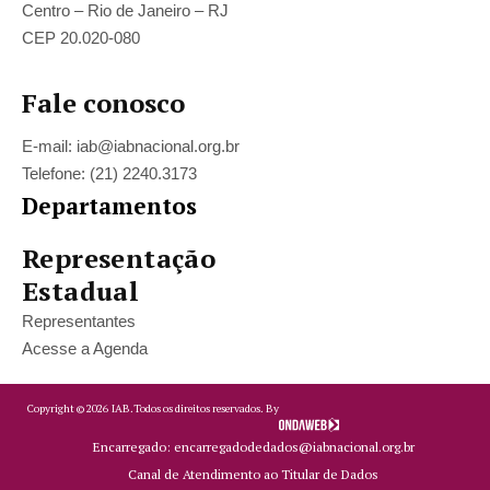
Centro – Rio de Janeiro – RJ
CEP 20.020-080
Fale conosco
E-mail: iab@iabnacional.org.br
Telefone: (21) 2240.3173
Departamentos
Representação
Estadual
Representantes
Acesse a Agenda
Copyright ©
2026
IAB.
Todos os direitos reservados. By
Encarregado: encarregadodedados@iabnacional.org.br
Canal de Atendimento ao Titular de Dados