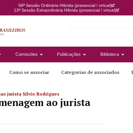
58ª Sessão Ordinária Híbrida (presencial / virtual)
13ª Sessão Extraordinária Híbrida (presencial / virtual)
Comissões
Publicações
Biblioteca
Como se associar
Categorias de associados
o jurista Silvio Rodrigues
omenagem ao jurista