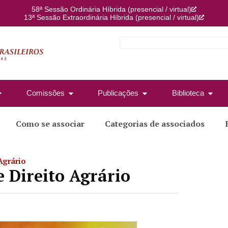
58ª Sessão Ordinária Híbrida (presencial / virtual)
13ª Sessão Extraordinária Híbrida (presencial / virtual)
Comissões
Publicações
Biblioteca
Como se associar
Categorias de associados
Agrário
e Direito Agrário