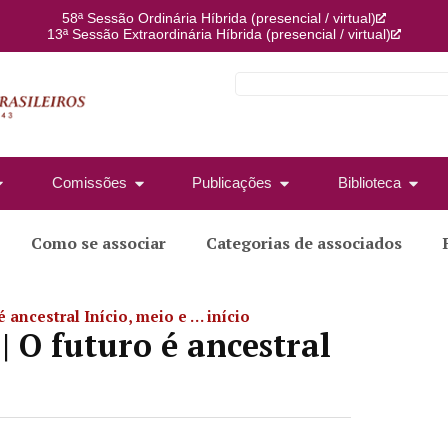
58ª Sessão Ordinária Híbrida (presencial / virtual)
13ª Sessão Extraordinária Híbrida (presencial / virtual)
Comissões
Publicações
Biblioteca
Como se associar
Categorias de associados
 ancestral Início, meio e … início
 O futuro é ancestral