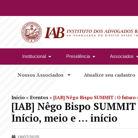
Institucional
Presidência
Associados
Nossos Associados
Atualize seu cadastro
Início
»
Eventos
»
[IAB] Nêgo Bispo SUMMIT | O futuro é
[IAB] Nêgo Bispo SUMMIT |
Início, meio e … início
18/07/2025