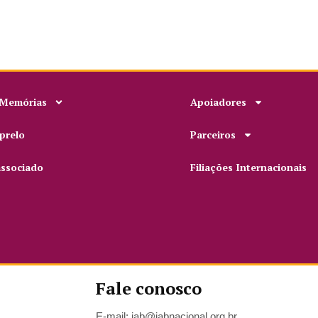
 Memórias
Apoiadores
prelo
Parceiros
associado
Filiações Internacionais
Fale conosco
E-mail: iab@iabnacional.org.br