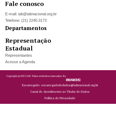
Fale conosco
E-mail: iab@iabnacional.org.br
Telefone: (21) 2240.3173
Departamentos
Representação
Estadual
Representantes
Acesse a Agenda
Copyright ©
2025
IAB.
Todos os direitos reservados. By
Encarregado: encarregadodedados@iabnacional.org.br
Canal de Atendimento ao Titular de Dados
Política de Privacidade