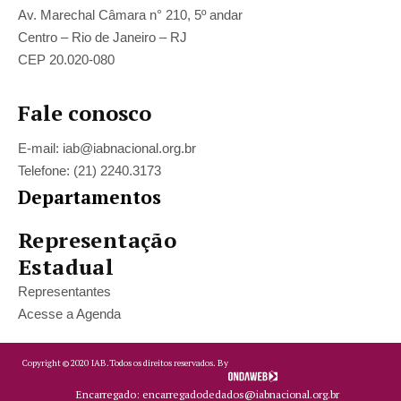
Av. Marechal Câmara n° 210, 5º andar
Centro – Rio de Janeiro – RJ
CEP 20.020-080
Fale conosco
E-mail: iab@iabnacional.org.br
Telefone: (21) 2240.3173
Departamentos
Representação
Estadual
Representantes
Acesse a Agenda
Copyright ©
2020
IAB.
Todos os direitos reservados. By
Encarregado: encarregadodedados@iabnacional.org.br