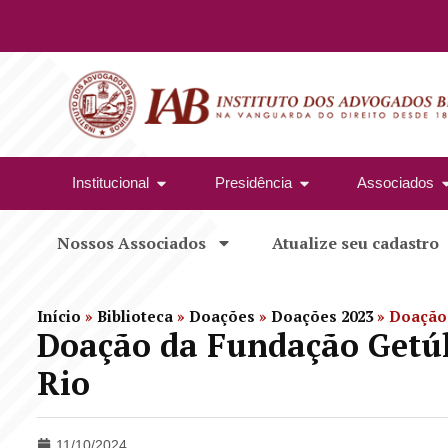
Institucional
Presidência
Associados
Nossos Associados
Atualize seu cadastro
Início
»
Biblioteca
»
Doações
»
Doações 2023
»
Doação 
Doação da Fundação Getúli
Rio
11/10/2024