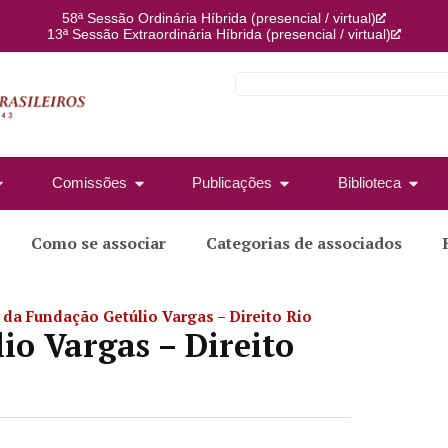
58ª Sessão Ordinária Híbrida (presencial / virtual)
13ª Sessão Extraordinária Híbrida (presencial / virtual)
Comissões
Publicações
Biblioteca
Como se associar
Categorias de associados
da Fundação Getúlio Vargas – Direito Rio
o Vargas – Direito