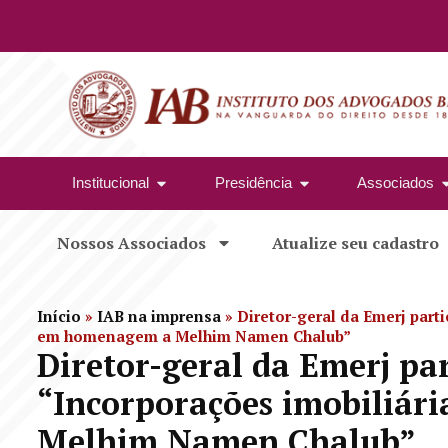
Institucional
Presidência
Associados
Nossos Associados
Atualize seu cadastro
Início
»
IAB na imprensa
»
Diretor-geral da Emerj part
em homenagem a Melhim Namen Chalub”
Diretor-geral da Emerj pa
“Incorporações imobiliá
Melhim Namen Chalub”