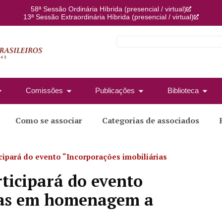
58ª Sessão Ordinária Híbrida (presencial / virtual)
13ª Sessão Extraordinária Híbrida (presencial / virtual)
Comissões
Publicações
Biblioteca
Como se associar
Categorias de associados
icipará do evento “Incorporações imobiliárias
rticipará do evento
rias em homenagem a