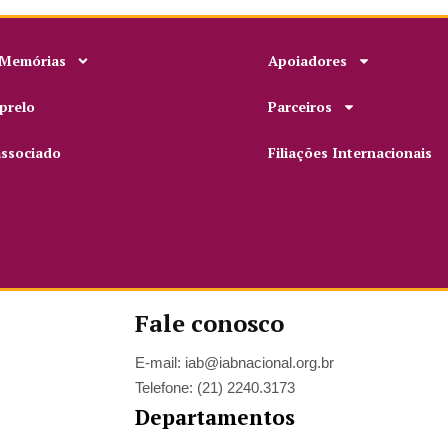
 Memórias
Apoiadores
prelo
Parceiros
associado
Filiações Internacionais
Fale conosco
E-mail: iab@iabnacional.org.br
Telefone: (21) 2240.3173
Departamentos