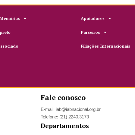
 Memórias
Apoiadores
prelo
Parceiros
associado
Filiações Internacionais
Fale conosco
E-mail: iab@iabnacional.org.br
Telefone: (21) 2240.3173
Departamentos