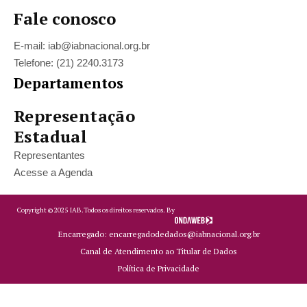
Fale conosco
E-mail: iab@iabnacional.org.br
Telefone: (21) 2240.3173
Departamentos
Representação
Estadual
Representantes
Acesse a Agenda
Copyright ©
2025
IAB.
Todos os direitos reservados. By
Encarregado: encarregadodedados@iabnacional.org.br
Canal de Atendimento ao Titular de Dados
Política de Privacidade