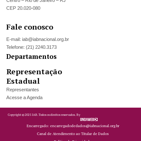
Centro – Rio de Janeiro – RJ
CEP 20.020-080
Fale conosco
E-mail: iab@iabnacional.org.br
Telefone: (21) 2240.3173
Departamentos
Representação
Estadual
Representantes
Acesse a Agenda
Copyright ©
2025
IAB.
Todos os direitos reservados. By
Encarregado: encarregadodedados@iabnacional.org.br
Canal de Atendimento ao Titular de Dados