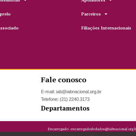
prelo
Parceiros
associado
Filiações Internacionais
Fale conosco
E-mail: iab@iabnacional.org.br
Telefone: (21) 2240.3173
Departamentos
Encarregado: encarregadodedados@iabnacional.org.b