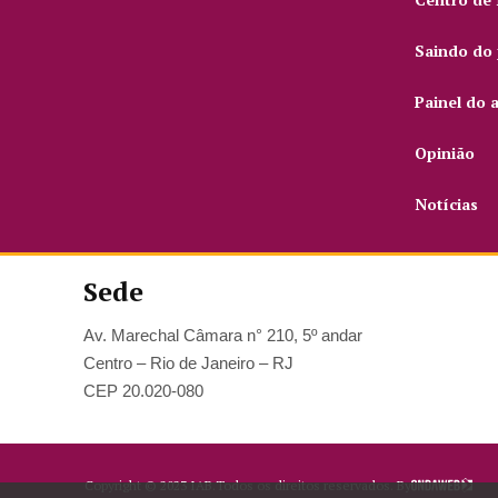
Saindo do 
Painel do 
Opinião
Notícias
Sede
Av. Marechal Câmara n° 210, 5º andar
Centro – Rio de Janeiro – RJ
CEP 20.020-080
Copyright ©
2023
IAB.
Todos os direitos reservados. By