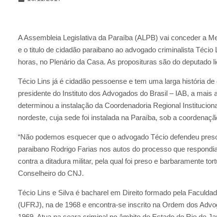
A Assembleia Legislativa da Paraíba (ALPB) vai conceder a Med
e o titulo de cidadão paraibano ao advogado criminalista Técio L
horas, no Plenário da Casa. As proposituras são do deputado 
Técio Lins já é cidadão pessoense e tem uma larga história de
presidente do Instituto dos Advogados do Brasil – IAB, a mais 
determinou a instalação da Coordenadoria Regional Institucio
nordeste, cuja sede foi instalada na Paraíba, sob a coordena
“Não podemos esquecer que o advogado Técio defendeu presos po
paraibano Rodrigo Farias nos autos do processo que respondia 
contra a ditadura militar, pela qual foi preso e barbaramente t
Conselheiro do CNJ.
Técio Lins e Silva é bacharel em Direito formado pela Faculdad
(UFRJ), na de 1968 e encontra-se inscrito na Ordem dos Advo
1969. Atua na seara criminal no âmbito do Estado do Rio de Jan