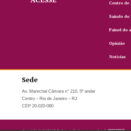
Centro de
Saindo do 
Painel do 
Opinião
Notícias
Sede
Av. Marechal Câmara n° 210, 5º andar
Centro – Rio de Janeiro – RJ
CEP 20.020-080
Copyright ©
2017
IAB.
Todos os direitos reservados. By