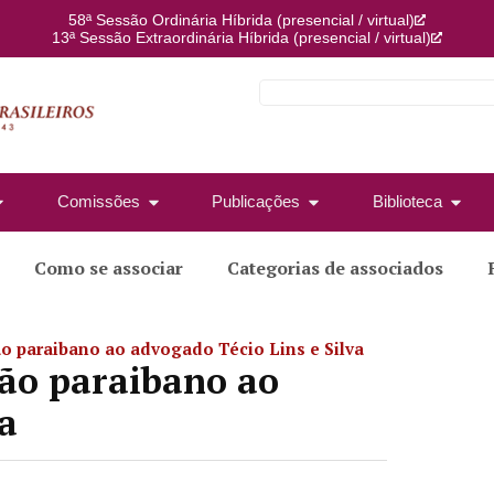
58ª Sessão Ordinária Híbrida (presencial / virtual)
13ª Sessão Extraordinária Híbrida (presencial / virtual)
Comissões
Publicações
Biblioteca
Como se associar
Categorias de associados
ão paraibano ao advogado Técio Lins e Silva
dão paraibano ao
va