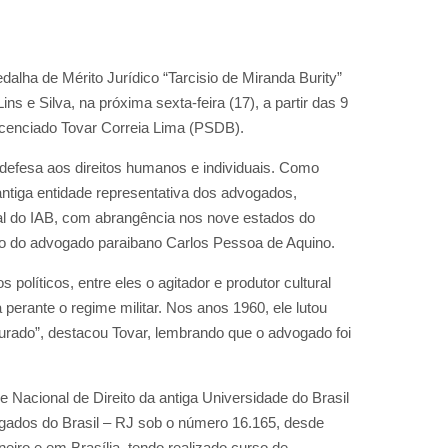
alha de Mérito Jurídico “Tarcisio de Miranda Burity”
ins e Silva, na próxima sexta-feira (17), a partir das 9
licenciado Tovar Correia Lima (PSDB).
 defesa aos direitos humanos e individuais. Como
antiga entidade representativa dos advogados,
nal do IAB, com abrangência nos nove estados do
ção do advogado paraibano Carlos Pessoa de Aquino.
líticos, entre eles o agitador e produtor cultural
perante o regime militar. Nos anos 1960, ele lutou
orturado”, destacou Tovar, lembrando que o advogado foi
e Nacional de Direito da antiga Universidade do Brasil
gados do Brasil – RJ sob o número 16.165, desde
eiro e em Brasília, tendo realizado curso de