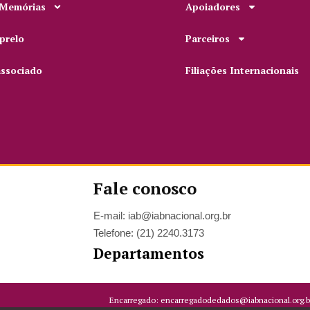
 Memórias
Apoiadores
prelo
Parceiros
associado
Filiações Internacionais
Fale conosco
E-mail: iab@iabnacional.org.br
Telefone: (21) 2240.3173
Departamentos
Encarregado: encarregadodedados@iabnacional.org.b