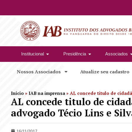
Institucional
Presidência
Associados
Nossos Associados
Atualize seu cadastro
Início
»
IAB na imprensa
»
AL concede titulo de cidad
AL concede titulo de cida
advogado Técio Lins e Sil
16/11/2017