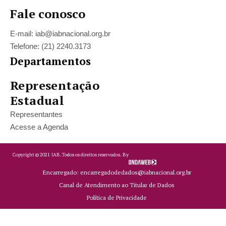
Fale conosco
E-mail: iab@iabnacional.org.br
Telefone: (21) 2240.3173
Departamentos
Representação
Estadual
Representantes
Acesse a Agenda
Copyright ©
2021
IAB.
Todos os direitos reservados. By
Encarregado: encarregadodedados@iabnacional.org.br
Canal de Atendimento ao Titular de Dados
Política de Privacidade