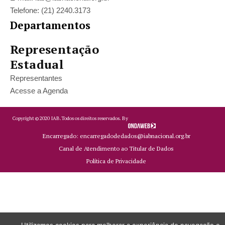
Telefone: (21) 2240.3173
Departamentos
Representação
Estadual
Representantes
Acesse a Agenda
Copyright ©
2020
IAB.
Todos os direitos reservados. By
Encarregado: encarregadodedados@iabnacional.org.br
Canal de Atendimento ao Titular de Dados
Política de Privacidade