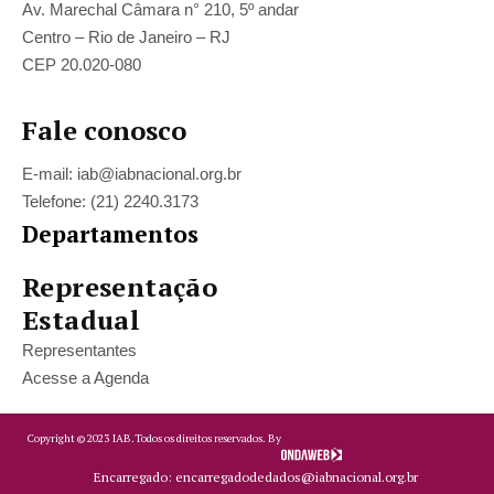
Av. Marechal Câmara n° 210, 5º andar
Centro – Rio de Janeiro – RJ
CEP 20.020-080
Fale conosco
E-mail: iab@iabnacional.org.br
Telefone: (21) 2240.3173
Departamentos
Representação
Estadual
Representantes
Acesse a Agenda
Copyright ©
2023
IAB.
Todos os direitos reservados. By
Encarregado: encarregadodedados@iabnacional.org.br