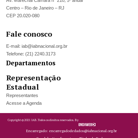
Av. Marechal Câmara n° 210, 5º andar
Centro – Rio de Janeiro – RJ
CEP 20.020-080
Fale conosco
E-mail: iab@iabnacional.org.br
Telefone: (21) 2240.3173
Departamentos
Representação
Estadual
Representantes
Acesse a Agenda
Copyright ©
2021
IAB.
Todos os direitos reservados. By
Encarregado: encarregadodedados@iabnacional.org.br