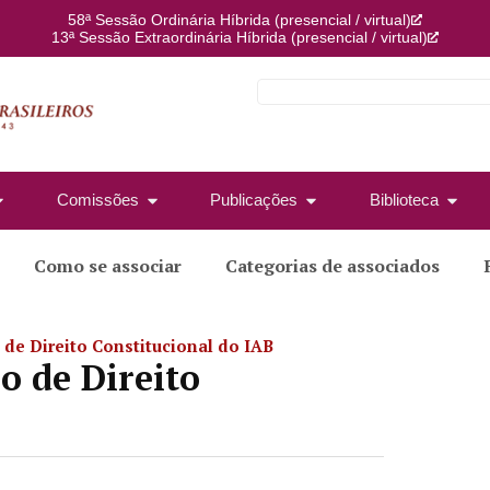
58ª Sessão Ordinária Híbrida (presencial / virtual)
13ª Sessão Extraordinária Híbrida (presencial / virtual)
Comissões
Publicações
Biblioteca
Como se associar
Categorias de associados
de Direito Constitucional do IAB
o de Direito