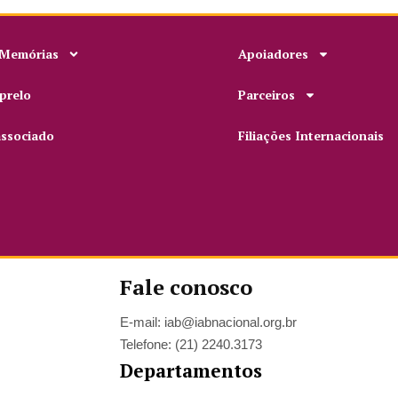
 Memórias
Apoiadores
prelo
Parceiros
associado
Filiações Internacionais
Fale conosco
E-mail: iab@iabnacional.org.br
Telefone: (21) 2240.3173
Departamentos