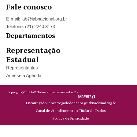
Fale conosco
E-mail: iab@iabnacional.org.br
Telefone: (21) 2240.3173
Departamentos
Representação
Estadual
Representantes
Acesse a Agenda
Copyright ©
2018
IAB.
Todos os direitos reservados. By
Encarregado: encarregadodedados@iabnacional.org.br
Canal de Atendimento ao Titular de Dados
Política de Privacidade